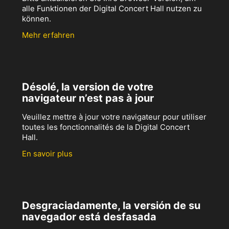
alle Funktionen der Digital Concert Hall nutzen zu
können.
Mehr erfahren
Désolé, la version de votre
navigateur n’est pas à jour
Veuillez mettre à jour votre navigateur pour utiliser
toutes les fonctionnalités de la Digital Concert
Hall.
En savoir plus
Desgraciadamente, la versión de su
navegador está desfasada