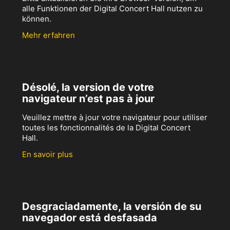
alle Funktionen der Digital Concert Hall nutzen zu
können.
Mehr erfahren
Désolé, la version de votre
navigateur n’est pas à jour
Veuillez mettre à jour votre navigateur pour utiliser
toutes les fonctionnalités de la Digital Concert
Hall.
En savoir plus
Desgraciadamente, la versión de su
navegador está desfasada