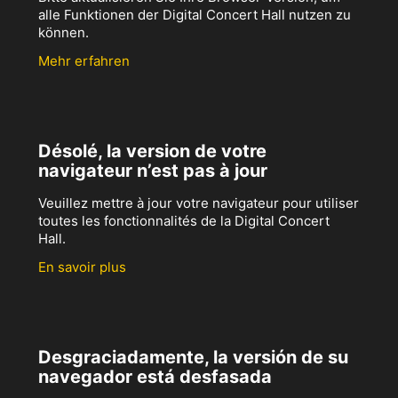
alle Funktionen der Digital Concert Hall nutzen zu
können.
Mehr erfahren
Désolé, la version de votre
navigateur n’est pas à jour
Veuillez mettre à jour votre navigateur pour utiliser
toutes les fonctionnalités de la Digital Concert
Hall.
En savoir plus
Desgraciadamente, la versión de su
navegador está desfasada