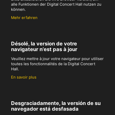
alle Funktionen der Digital Concert Hall nutzen zu
können.
Mehr erfahren
Désolé, la version de votre
navigateur n’est pas à jour
Veuillez mettre à jour votre navigateur pour utiliser
toutes les fonctionnalités de la Digital Concert
Hall.
En savoir plus
Desgraciadamente, la versión de su
navegador está desfasada