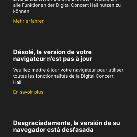
alle Funktionen der Digital Concert Hall nutzen zu
können.
Mehr erfahren
Désolé, la version de votre
navigateur n’est pas à jour
Veuillez mettre à jour votre navigateur pour utiliser
toutes les fonctionnalités de la Digital Concert
Hall.
En savoir plus
Desgraciadamente, la versión de su
navegador está desfasada