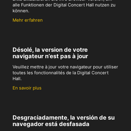
alle Funktionen der Digital Concert Hall nutzen zu
können.
Mehr erfahren
Désolé, la version de votre
navigateur n’est pas à jour
Veuillez mettre à jour votre navigateur pour utiliser
toutes les fonctionnalités de la Digital Concert
Hall.
En savoir plus
Desgraciadamente, la versión de su
navegador está desfasada