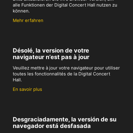
alle Funktionen der Digital Concert Hall nutzen zu
können.
Mehr erfahren
Désolé, la version de votre
navigateur n’est pas à jour
Veuillez mettre à jour votre navigateur pour utiliser
toutes les fonctionnalités de la Digital Concert
Hall.
En savoir plus
Desgraciadamente, la versión de su
navegador está desfasada