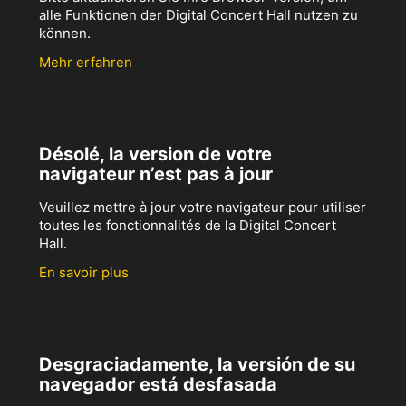
alle Funktionen der Digital Concert Hall nutzen zu
können.
Mehr erfahren
Désolé, la version de votre
navigateur n’est pas à jour
Veuillez mettre à jour votre navigateur pour utiliser
toutes les fonctionnalités de la Digital Concert
Hall.
En savoir plus
Desgraciadamente, la versión de su
navegador está desfasada