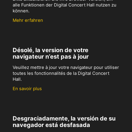
alle Funktionen der Digital Concert Hall nutzen zu
können.
Mehr erfahren
Désolé, la version de votre
navigateur n’est pas à jour
Veuillez mettre à jour votre navigateur pour utiliser
toutes les fonctionnalités de la Digital Concert
Hall.
En savoir plus
Desgraciadamente, la versión de su
navegador está desfasada