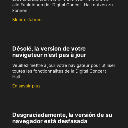
alle Funktionen der Digital Concert Hall nutzen zu
können.
Mehr erfahren
Désolé, la version de votre
navigateur n’est pas à jour
Veuillez mettre à jour votre navigateur pour utiliser
toutes les fonctionnalités de la Digital Concert
Hall.
En savoir plus
Desgraciadamente, la versión de su
navegador está desfasada