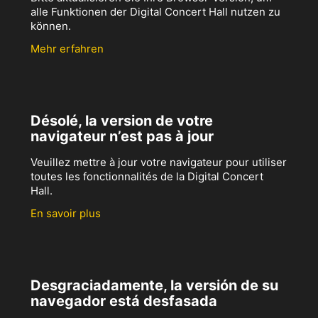
alle Funktionen der Digital Concert Hall nutzen zu
können.
Mehr erfahren
Désolé, la version de votre
navigateur n’est pas à jour
Veuillez mettre à jour votre navigateur pour utiliser
toutes les fonctionnalités de la Digital Concert
Hall.
En savoir plus
Desgraciadamente, la versión de su
navegador está desfasada