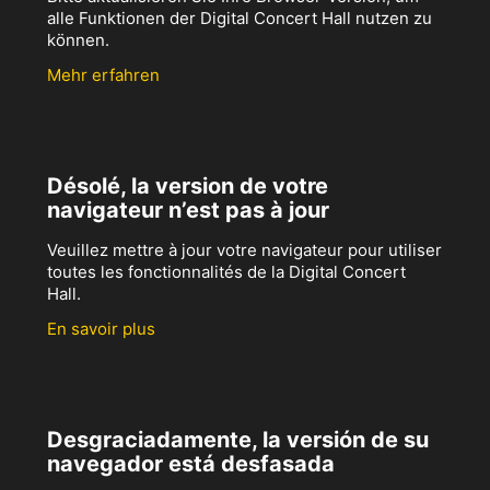
alle Funktionen der Digital Concert Hall nutzen zu
können.
Mehr erfahren
Désolé, la version de votre
navigateur n’est pas à jour
Veuillez mettre à jour votre navigateur pour utiliser
toutes les fonctionnalités de la Digital Concert
Hall.
En savoir plus
Desgraciadamente, la versión de su
navegador está desfasada