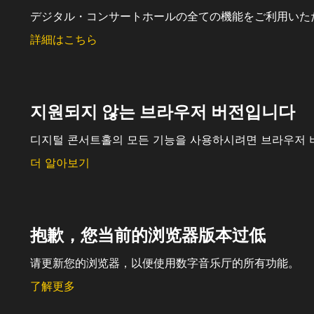
デジタル・コンサートホールの全ての機能をご利用いた
詳細はこちら
지원되지 않는 브라우저 버전입니다
디지털 콘서트홀의 모든 기능을 사용하시려면 브라우저 
더 알아보기
抱歉，您当前的浏览器版本过低
请更新您的浏览器，以便使用数字音乐厅的所有功能。
了解更多