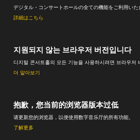
デジタル・コンサートホールの全ての機能をご利用いた
詳細はこちら
지원되지 않는 브라우저 버전입니다
디지털 콘서트홀의 모든 기능을 사용하시려면 브라우저 
더 알아보기
抱歉，您当前的浏览器版本过低
请更新您的浏览器，以便使用数字音乐厅的所有功能。
了解更多