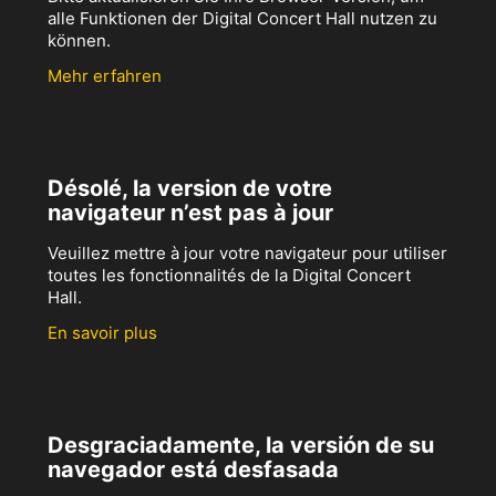
alle Funktionen der Digital Concert Hall nutzen zu
können.
Mehr erfahren
Désolé, la version de votre
navigateur n’est pas à jour
Veuillez mettre à jour votre navigateur pour utiliser
toutes les fonctionnalités de la Digital Concert
Hall.
En savoir plus
Desgraciadamente, la versión de su
navegador está desfasada