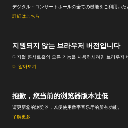
デジタル・コンサートホールの全ての機能をご利用いた
詳細はこちら
지원되지 않는 브라우저 버전입니다
디지털 콘서트홀의 모든 기능을 사용하시려면 브라우저 
더 알아보기
抱歉，您当前的浏览器版本过低
请更新您的浏览器，以便使用数字音乐厅的所有功能。
了解更多