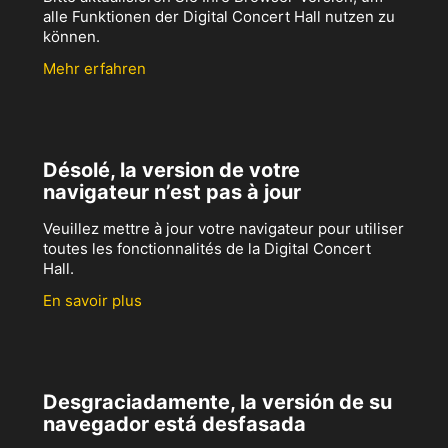
alle Funktionen der Digital Concert Hall nutzen zu
können.
Mehr erfahren
Désolé, la version de votre
navigateur n’est pas à jour
Veuillez mettre à jour votre navigateur pour utiliser
toutes les fonctionnalités de la Digital Concert
Hall.
En savoir plus
Desgraciadamente, la versión de su
navegador está desfasada