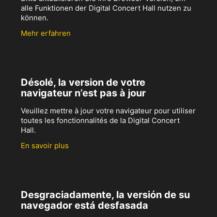
alle Funktionen der Digital Concert Hall nutzen zu
können.
Mehr erfahren
Désolé, la version de votre
navigateur n’est pas à jour
Veuillez mettre à jour votre navigateur pour utiliser
toutes les fonctionnalités de la Digital Concert
Hall.
En savoir plus
Desgraciadamente, la versión de su
navegador está desfasada