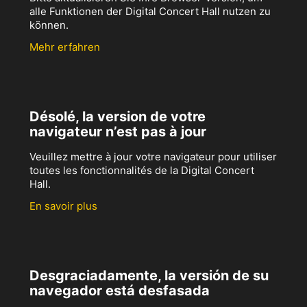
alle Funktionen der Digital Concert Hall nutzen zu
können.
Mehr erfahren
Désolé, la version de votre
navigateur n’est pas à jour
Veuillez mettre à jour votre navigateur pour utiliser
toutes les fonctionnalités de la Digital Concert
Hall.
En savoir plus
Desgraciadamente, la versión de su
navegador está desfasada