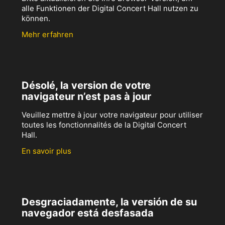
alle Funktionen der Digital Concert Hall nutzen zu
können.
Mehr erfahren
Désolé, la version de votre
navigateur n’est pas à jour
Veuillez mettre à jour votre navigateur pour utiliser
toutes les fonctionnalités de la Digital Concert
Hall.
En savoir plus
Desgraciadamente, la versión de su
navegador está desfasada