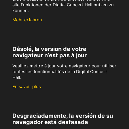
alle Funktionen der Digital Concert Hall nutzen zu
können.
Mehr erfahren
Désolé, la version de votre
navigateur n’est pas à jour
Veuillez mettre à jour votre navigateur pour utiliser
toutes les fonctionnalités de la Digital Concert
Hall.
En savoir plus
Desgraciadamente, la versión de su
navegador está desfasada