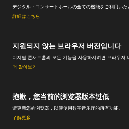
デジタル・コンサートホールの全ての機能をご利用いた
詳細はこちら
지원되지 않는 브라우저 버전입니다
디지털 콘서트홀의 모든 기능을 사용하시려면 브라우저 
더 알아보기
抱歉，您当前的浏览器版本过低
请更新您的浏览器，以便使用数字音乐厅的所有功能。
了解更多