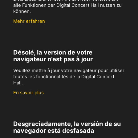
alle Funktionen der Digital Concert Hall nutzen zu
können.
Mehr erfahren
Désolé, la version de votre
navigateur n’est pas à jour
Veuillez mettre à jour votre navigateur pour utiliser
toutes les fonctionnalités de la Digital Concert
Hall.
En savoir plus
Desgraciadamente, la versión de su
navegador está desfasada