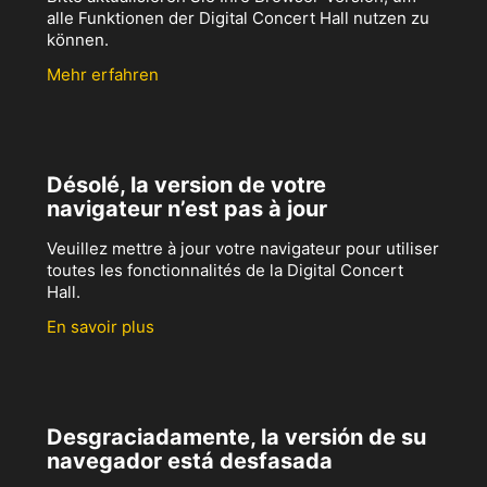
alle Funktionen der Digital Concert Hall nutzen zu
können.
Mehr erfahren
Désolé, la version de votre
navigateur n’est pas à jour
Veuillez mettre à jour votre navigateur pour utiliser
toutes les fonctionnalités de la Digital Concert
Hall.
En savoir plus
Desgraciadamente, la versión de su
navegador está desfasada