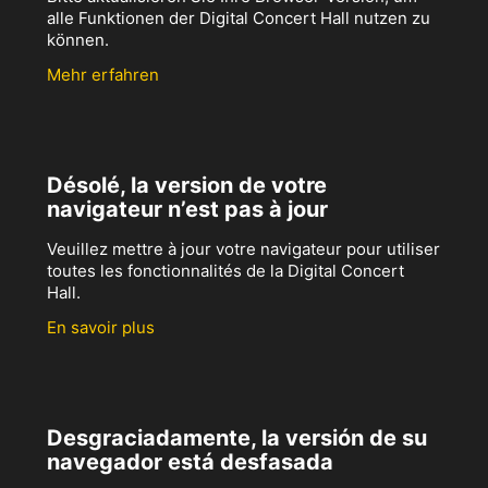
alle Funktionen der Digital Concert Hall nutzen zu
können.
Mehr erfahren
Désolé, la version de votre
navigateur n’est pas à jour
Veuillez mettre à jour votre navigateur pour utiliser
toutes les fonctionnalités de la Digital Concert
Hall.
En savoir plus
Desgraciadamente, la versión de su
navegador está desfasada