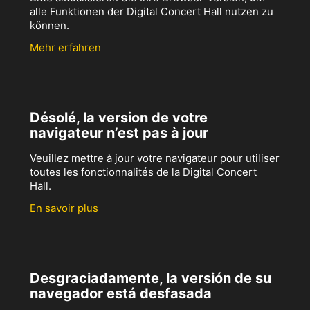
alle Funktionen der Digital Concert Hall nutzen zu
können.
Mehr erfahren
Désolé, la version de votre
navigateur n’est pas à jour
Veuillez mettre à jour votre navigateur pour utiliser
toutes les fonctionnalités de la Digital Concert
Hall.
En savoir plus
Desgraciadamente, la versión de su
navegador está desfasada