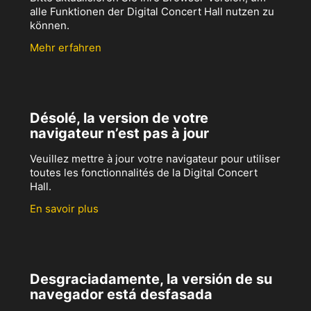
alle Funktionen der Digital Concert Hall nutzen zu
können.
Mehr erfahren
Désolé, la version de votre
navigateur n’est pas à jour
Veuillez mettre à jour votre navigateur pour utiliser
toutes les fonctionnalités de la Digital Concert
Hall.
En savoir plus
Desgraciadamente, la versión de su
navegador está desfasada