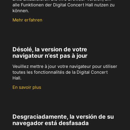
alle Funktionen der Digital Concert Hall nutzen zu
können.
Mehr erfahren
Désolé, la version de votre
navigateur n’est pas à jour
Veuillez mettre à jour votre navigateur pour utiliser
toutes les fonctionnalités de la Digital Concert
Hall.
En savoir plus
Desgraciadamente, la versión de su
navegador está desfasada