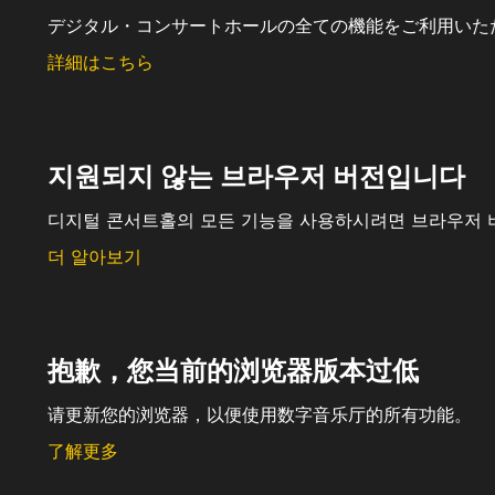
デジタル・コンサートホールの全ての機能をご利用いた
詳細はこちら
지원되지 않는 브라우저 버전입니다
디지털 콘서트홀의 모든 기능을 사용하시려면 브라우저 
더 알아보기
抱歉，您当前的浏览器版本过低
请更新您的浏览器，以便使用数字音乐厅的所有功能。
了解更多