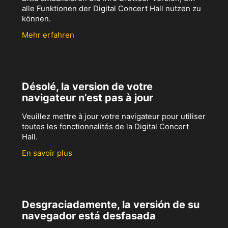
alle Funktionen der Digital Concert Hall nutzen zu
können.
Mehr erfahren
Désolé, la version de votre
navigateur n’est pas à jour
Veuillez mettre à jour votre navigateur pour utiliser
toutes les fonctionnalités de la Digital Concert
Hall.
En savoir plus
Desgraciadamente, la versión de su
navegador está desfasada