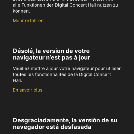
alle Funktionen der Digital Concert Hall nutzen zu
können.
Mehr erfahren
Désolé, la version de votre
navigateur n’est pas à jour
Veuillez mettre à jour votre navigateur pour utiliser
toutes les fonctionnalités de la Digital Concert
Hall.
En savoir plus
Desgraciadamente, la versión de su
navegador está desfasada