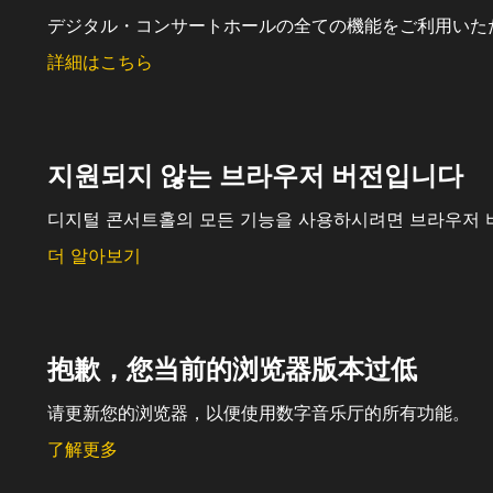
デジタル・コンサートホールの全ての機能をご利用いた
詳細はこちら
지원되지 않는 브라우저 버전입니다
디지털 콘서트홀의 모든 기능을 사용하시려면 브라우저 
더 알아보기
抱歉，您当前的浏览器版本过低
请更新您的浏览器，以便使用数字音乐厅的所有功能。
了解更多