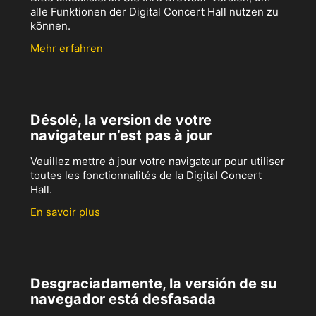
alle Funktionen der Digital Concert Hall nutzen zu
können.
Mehr erfahren
Désolé, la version de votre
navigateur n’est pas à jour
Veuillez mettre à jour votre navigateur pour utiliser
toutes les fonctionnalités de la Digital Concert
Hall.
En savoir plus
Desgraciadamente, la versión de su
navegador está desfasada