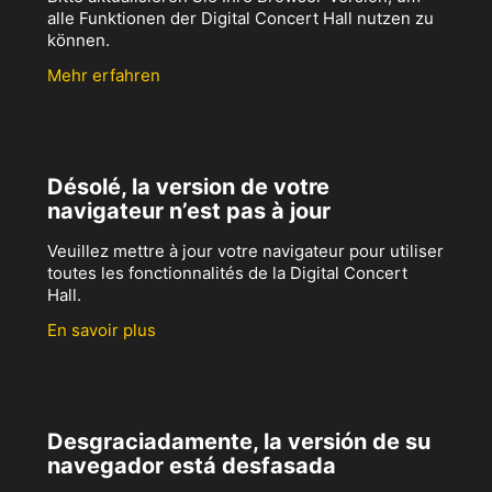
alle Funktionen der Digital Concert Hall nutzen zu
können.
Mehr erfahren
Désolé, la version de votre
navigateur n’est pas à jour
Veuillez mettre à jour votre navigateur pour utiliser
toutes les fonctionnalités de la Digital Concert
Hall.
En savoir plus
Desgraciadamente, la versión de su
navegador está desfasada