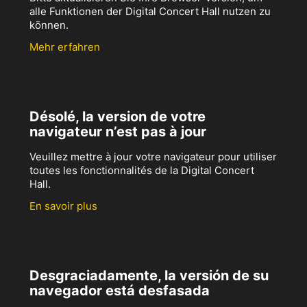
alle Funktionen der Digital Concert Hall nutzen zu
können.
Mehr erfahren
Désolé, la version de votre
navigateur n’est pas à jour
Veuillez mettre à jour votre navigateur pour utiliser
toutes les fonctionnalités de la Digital Concert
Hall.
En savoir plus
Desgraciadamente, la versión de su
navegador está desfasada