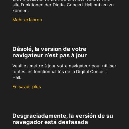
alle Funktionen der Digital Concert Hall nutzen zu
können.
Mehr erfahren
Désolé, la version de votre
navigateur n’est pas à jour
Veuillez mettre à jour votre navigateur pour utiliser
toutes les fonctionnalités de la Digital Concert
Hall.
En savoir plus
Desgraciadamente, la versión de su
navegador está desfasada