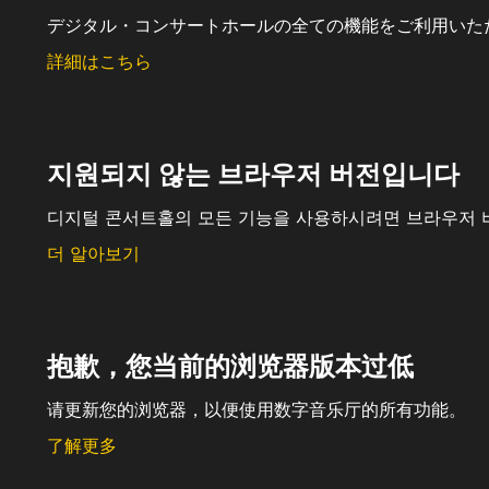
デジタル・コンサートホールの全ての機能をご利用いた
詳細はこちら
지원되지 않는 브라우저 버전입니다
디지털 콘서트홀의 모든 기능을 사용하시려면 브라우저 
더 알아보기
抱歉，您当前的浏览器版本过低
请更新您的浏览器，以便使用数字音乐厅的所有功能。
了解更多