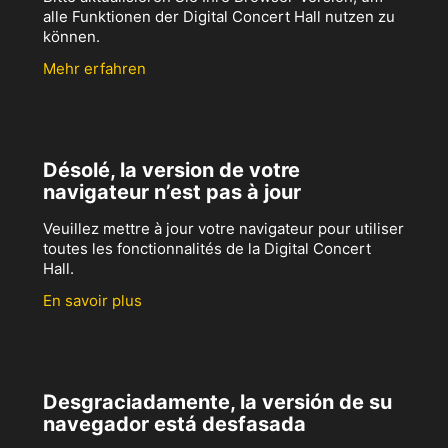
alle Funktionen der Digital Concert Hall nutzen zu
können.
Mehr erfahren
Désolé, la version de votre
navigateur n’est pas à jour
Veuillez mettre à jour votre navigateur pour utiliser
toutes les fonctionnalités de la Digital Concert
Hall.
En savoir plus
Desgraciadamente, la versión de su
navegador está desfasada