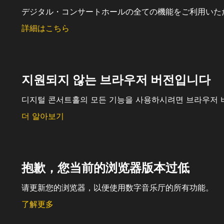
デジタル・コンサートホールの全ての機能をご利用いた
詳細はこちら
지원되지 않는 브라우저 버전입니다
디지털 콘서트홀의 모든 기능을 사용하시려면 브라우저 
더 알아보기
抱歉，您当前的浏览器版本过低
请更新您的浏览器，以便使用数字音乐厅的所有功能。
了解更多