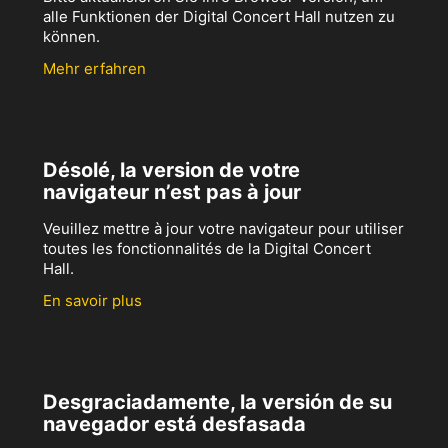
alle Funktionen der Digital Concert Hall nutzen zu
können.
Mehr erfahren
Désolé, la version de votre
navigateur n’est pas à jour
Veuillez mettre à jour votre navigateur pour utiliser
toutes les fonctionnalités de la Digital Concert
Hall.
En savoir plus
Desgraciadamente, la versión de su
navegador está desfasada