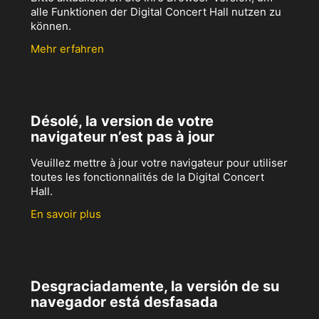
alle Funktionen der Digital Concert Hall nutzen zu
können.
Mehr erfahren
Désolé, la version de votre
navigateur n’est pas à jour
Veuillez mettre à jour votre navigateur pour utiliser
toutes les fonctionnalités de la Digital Concert
Hall.
En savoir plus
Desgraciadamente, la versión de su
navegador está desfasada