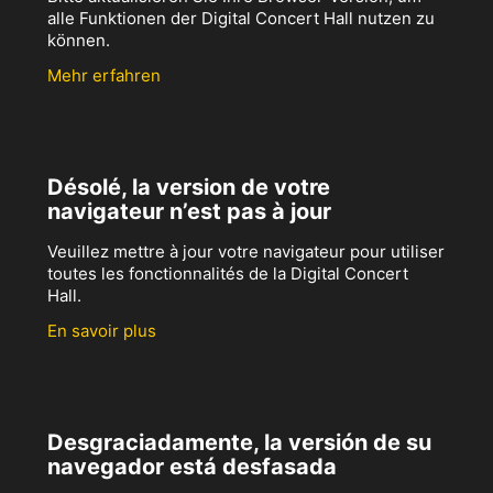
alle Funktionen der Digital Concert Hall nutzen zu
können.
Mehr erfahren
Désolé, la version de votre
navigateur n’est pas à jour
Veuillez mettre à jour votre navigateur pour utiliser
toutes les fonctionnalités de la Digital Concert
Hall.
En savoir plus
Desgraciadamente, la versión de su
navegador está desfasada