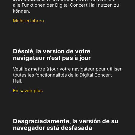
alle Funktionen der Digital Concert Hall nutzen zu
können.
Mehr erfahren
Désolé, la version de votre
navigateur n’est pas à jour
Veuillez mettre à jour votre navigateur pour utiliser
toutes les fonctionnalités de la Digital Concert
Hall.
En savoir plus
Desgraciadamente, la versión de su
navegador está desfasada