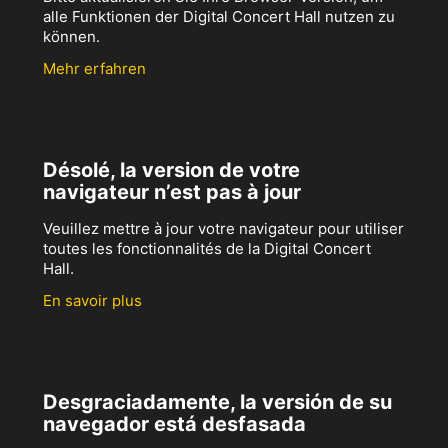
alle Funktionen der Digital Concert Hall nutzen zu
können.
Mehr erfahren
Désolé, la version de votre
navigateur n’est pas à jour
Veuillez mettre à jour votre navigateur pour utiliser
toutes les fonctionnalités de la Digital Concert
Hall.
En savoir plus
Desgraciadamente, la versión de su
navegador está desfasada