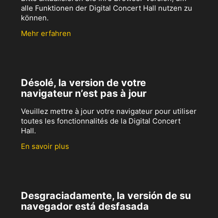
alle Funktionen der Digital Concert Hall nutzen zu
können.
Mehr erfahren
Désolé, la version de votre
navigateur n’est pas à jour
Veuillez mettre à jour votre navigateur pour utiliser
toutes les fonctionnalités de la Digital Concert
Hall.
En savoir plus
Desgraciadamente, la versión de su
navegador está desfasada