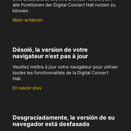
alle Funktionen der Digital Concert Hall nutzen zu
können.
Mehr erfahren
Désolé, la version de votre
navigateur n’est pas à jour
Veuillez mettre à jour votre navigateur pour utiliser
toutes les fonctionnalités de la Digital Concert
Hall.
En savoir plus
Desgraciadamente, la versión de su
navegador está desfasada