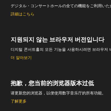
デジタル・コンサートホールの全ての機能をご利用いた
詳細はこちら
지원되지 않는 브라우저 버전입니다
디지털 콘서트홀의 모든 기능을 사용하시려면 브라우저 
더 알아보기
抱歉，您当前的浏览器版本过低
请更新您的浏览器，以便使用数字音乐厅的所有功能。
了解更多