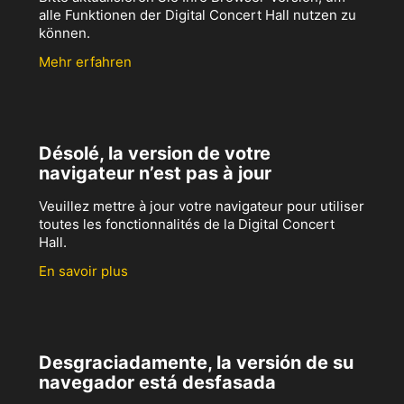
alle Funktionen der Digital Concert Hall nutzen zu
können.
Mehr erfahren
Désolé, la version de votre
navigateur n’est pas à jour
Veuillez mettre à jour votre navigateur pour utiliser
toutes les fonctionnalités de la Digital Concert
Hall.
En savoir plus
Desgraciadamente, la versión de su
navegador está desfasada