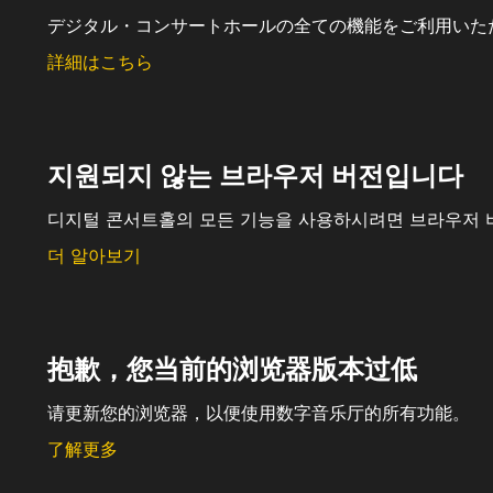
デジタル・コンサートホールの全ての機能をご利用いた
詳細はこちら
지원되지 않는 브라우저 버전입니다
디지털 콘서트홀의 모든 기능을 사용하시려면 브라우저 
더 알아보기
抱歉，您当前的浏览器版本过低
请更新您的浏览器，以便使用数字音乐厅的所有功能。
了解更多