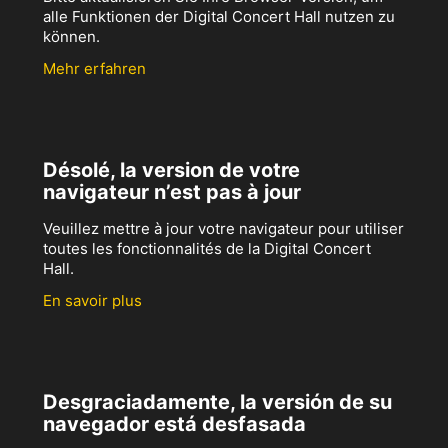
alle Funktionen der Digital Concert Hall nutzen zu
können.
Mehr erfahren
Désolé, la version de votre
navigateur n’est pas à jour
Veuillez mettre à jour votre navigateur pour utiliser
toutes les fonctionnalités de la Digital Concert
Hall.
En savoir plus
Desgraciadamente, la versión de su
navegador está desfasada